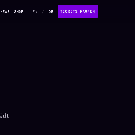
NEWS
SHOP
EN
/
DE
TICKETS KAUFEN
lädt