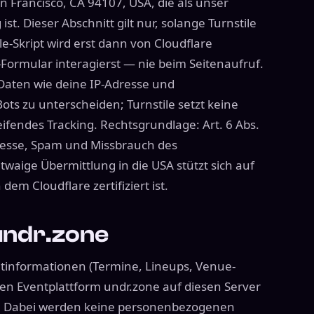
an Francisco, CA 94107, USA, die als unser
ist. Dieser Abschnitt gilt nur, solange Turnstile
le-Skript wird erst dann von Cloudflare
Formular interagierst — nie beim Seitenaufruf.
 Daten wie deine IP-Adresse und
ts zu unterscheiden; Turnstile setzt keine
fendes Tracking. Rechtsgrundlage: Art. 6 Abs.
eresse, Spam und Missbrauch des
waige Übermittlung in die USA stützt sich auf
em Cloudflare zertifiziert ist.
undr.zone
ntinformationen (Termine, Lineups, Venue-
nen Eventplattform undr.zone auf diesen Server
rt. Dabei werden keine personenbezogenen